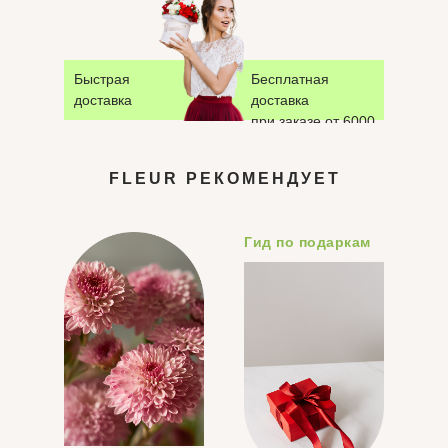
Доставка цвтов Ялта
Быстрая
Бесплатная
доставка
доставка
при заказе от 6000
флористика в Ялте
₽
FLEUR РЕКОМЕНДУЕТ
Гид по подаркам