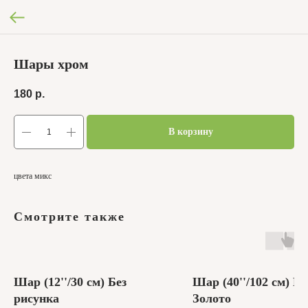
Шары хром
180
р.
В корзину
цвета микс
Смотрите также
Шар (12''/30 см) Без
Шар (40''/102 см) Ц
рисунка
Золото